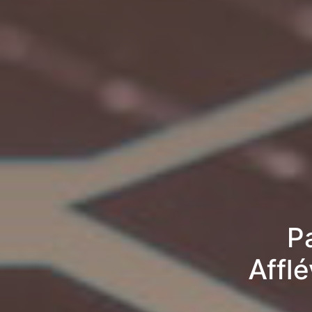
P
Afflé