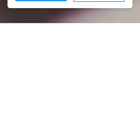
Installation opanneau solaire
à Anthelupt (54110)
COMMENT L'OBTENIR ?