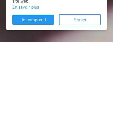
site web.
En savoir plus
Je comprend
Fermer
Installation opanneau solaire
à Argenton-Notre-Dame
(53290)
COMMENT L'OBTENIR ?