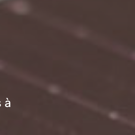
 à
s
6