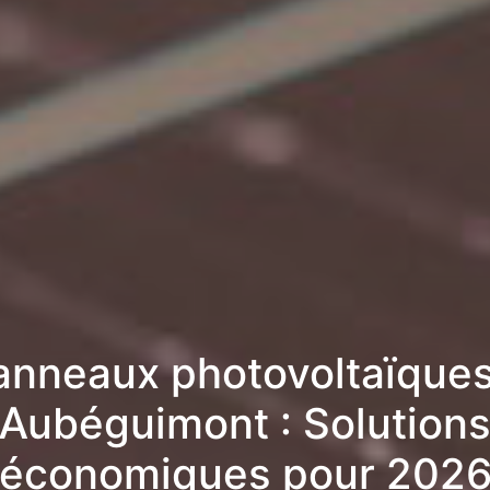
anneaux photovoltaïques
Aubéguimont : Solution
économiques pour 202