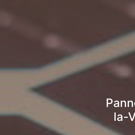
Pann
la-