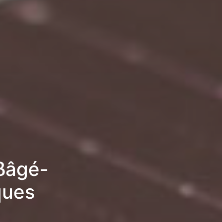
Bâgé-
ques