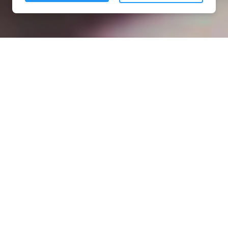
Installation opanneau solaire
à Baroches (54150)
COMMENT L'OBTENIR ?