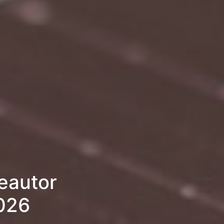
eautor
2026