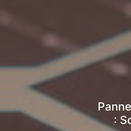
Panne
: S