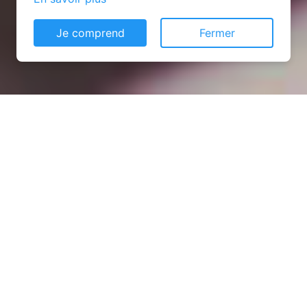
Je comprend
Fermer
Installation opanneau solaire
à Bernières-sur-Seine
(27700)
COMMENT L'OBTENIR ?