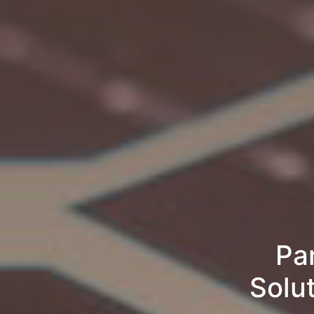
Pan
Solu