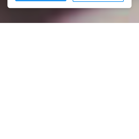
Installation opanneau solaire
à Brainville (54800)
COMMENT L'OBTENIR ?