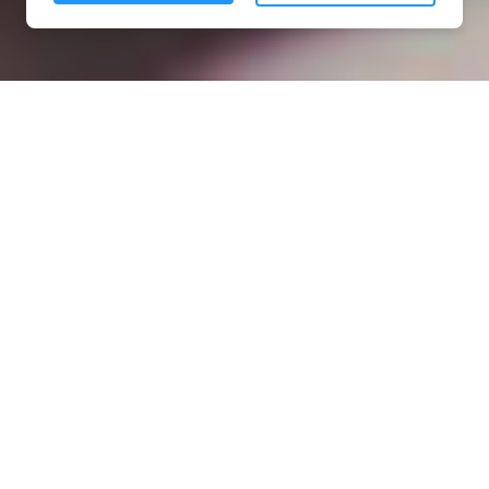
Installation opanneau solaire
à Caillouël-Crépigny (02300)
COMMENT L'OBTENIR ?