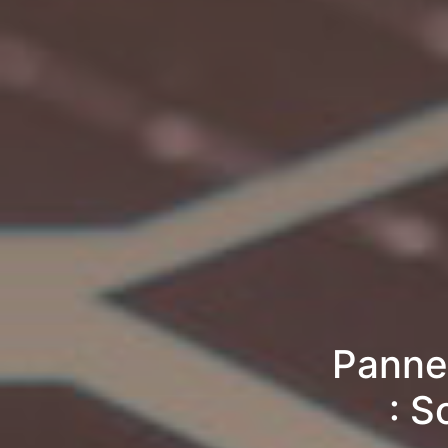
Panne
: S