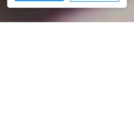
Installation opanneau solaire
à Châtaincourt (28270)
COMMENT L'OBTENIR ?