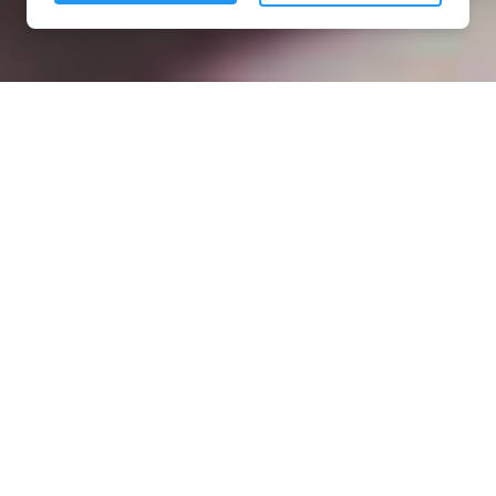
Installation opanneau solaire
à Chenicourt (54610)
COMMENT L'OBTENIR ?