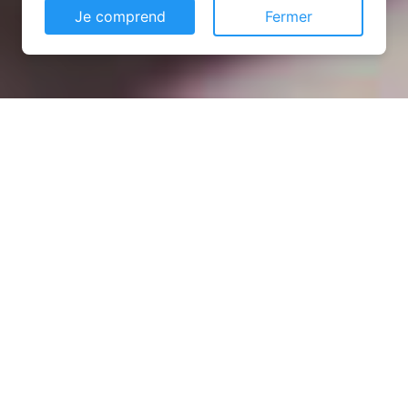
Je comprend
Fermer
Installation opanneau solaire
à Chevaigné-du-Maine
(53250)
COMMENT L'OBTENIR ?