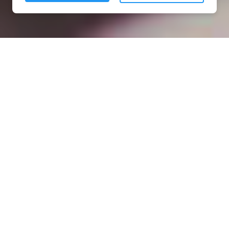
Installation opanneau solaire
à Civry-la-Forêt (78910)
COMMENT L'OBTENIR ?