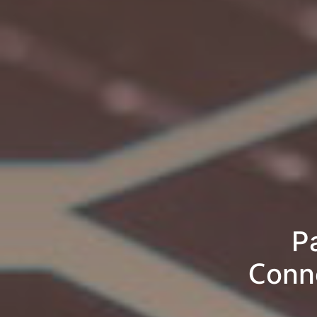
P
Conne