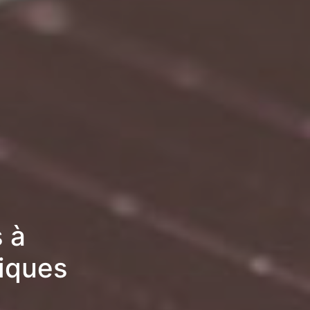
 à
miques