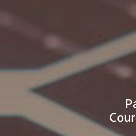
P
Cour