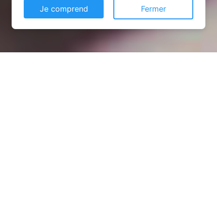
Je comprend
Fermer
Installation opanneau solaire
à Cruzilles-lès-Mépillat
(01290)
COMMENT L'OBTENIR ?