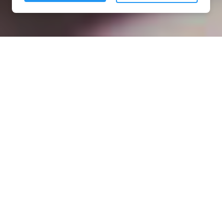
Installation opanneau solaire
à Désertines (53190)
COMMENT L'OBTENIR ?