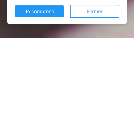
Je comprend
Fermer
Installation opanneau solaire
à Dommartemont (54130)
COMMENT L'OBTENIR ?