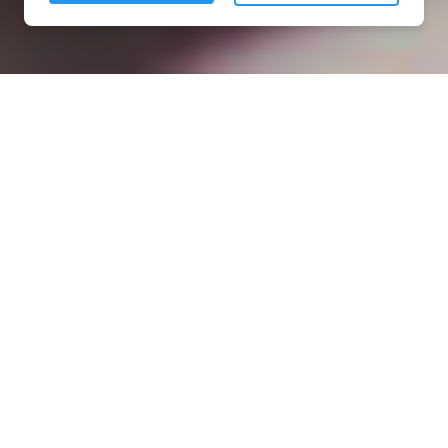
Installation opanneau solaire
à Écrouves (54200)
COMMENT L'OBTENIR ?