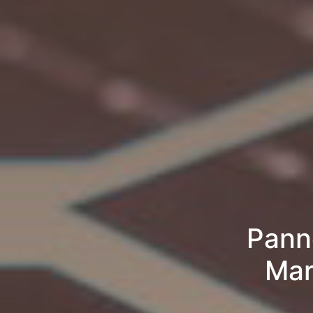
Pann
Mar