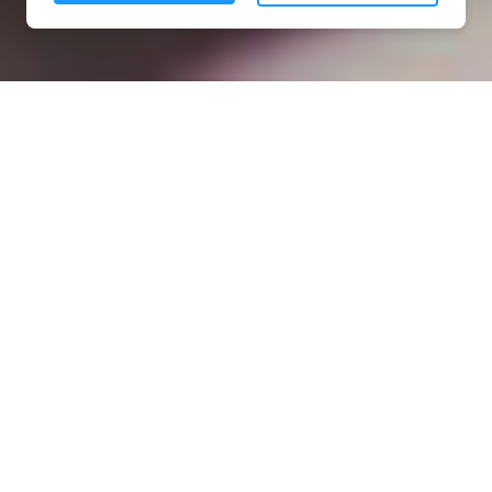
Installation opanneau solaire
à Le Favril (27230)
COMMENT L'OBTENIR ?