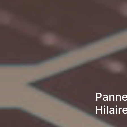
Pannea
Hilair