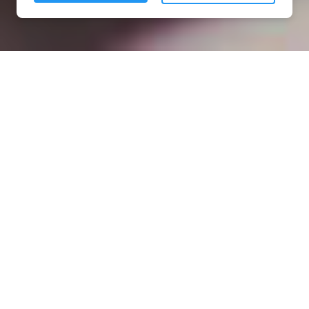
Installation opanneau solaire
à Fresnoy-le-Grand (02230)
COMMENT L'OBTENIR ?