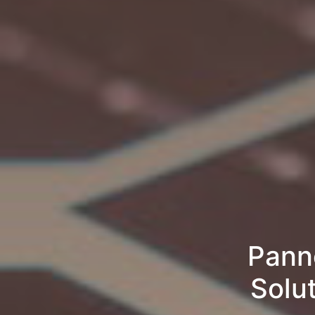
Pann
Solu