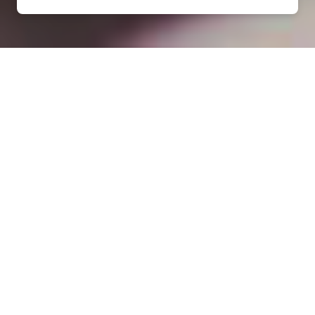
Installation opanneau solaire
à Gondrexon (54450)
COMMENT L'OBTENIR ?