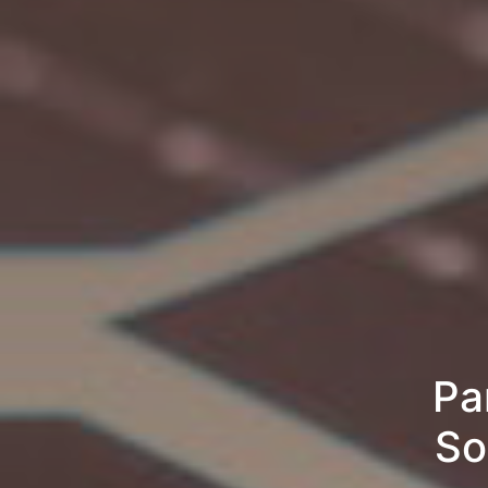
Pa
So