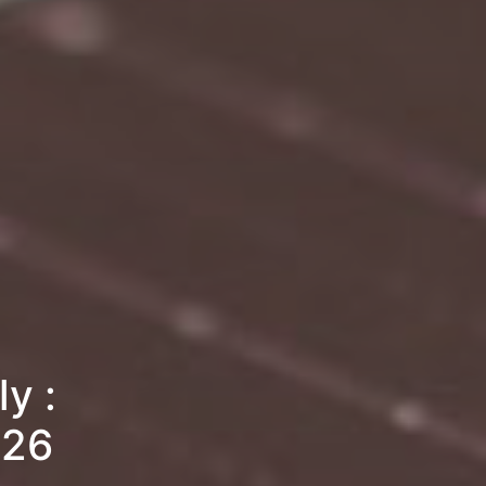
y :
026