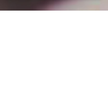
Installation opanneau solaire
à Gripport (54290)
COMMENT L'OBTENIR ?
Devis pour panneau solaire à