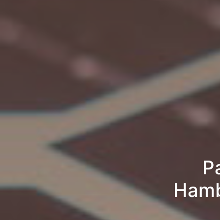
P
Hamb