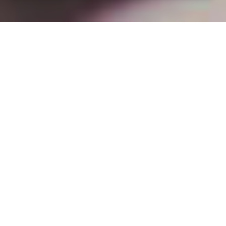
Installation opanneau solaire
à Hauterive (03270)
COMMENT L'OBTENIR ?
Expert en panneaux solaires à