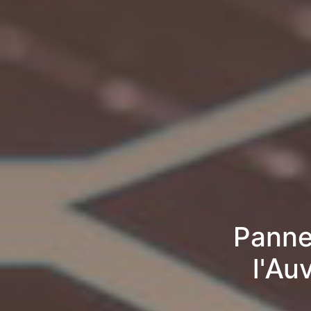
Panne
l'Au