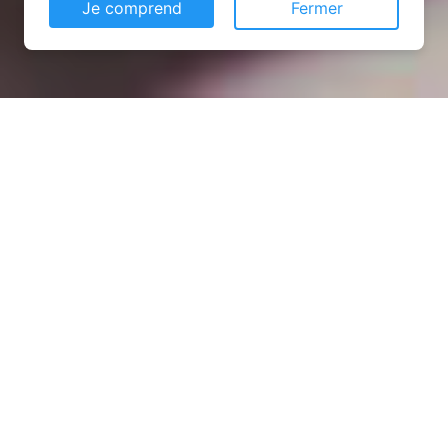
Je comprend
Fermer
Installation opanneau solaire
à Jeandelaincourt (54114)
COMMENT L'OBTENIR ?