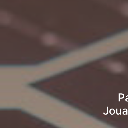
P
Joua