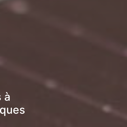
 à
iques