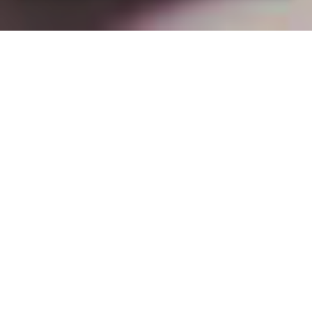
Installation opanneau solaire
à Jouy-sur-Morin (77320)
COMMENT L'OBTENIR ?
Devis pour panneau solaire à