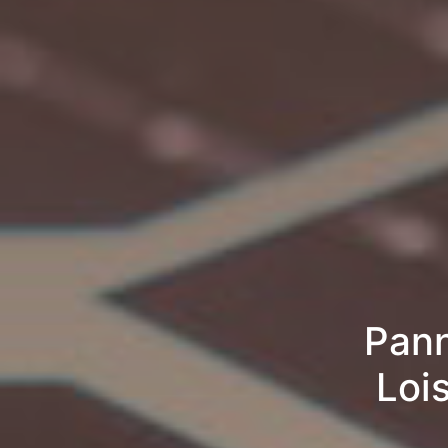
Pann
Loi