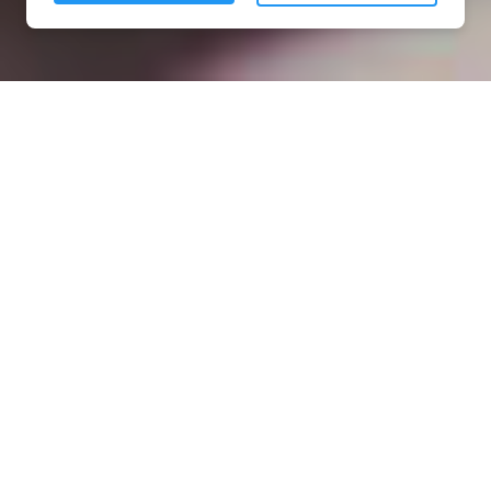
Installation opanneau solaire
à Kerlouan (29890)
COMMENT L'OBTENIR ?