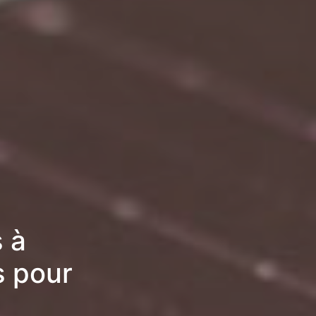
 à
s pour