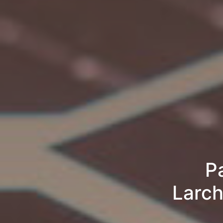
P
Larch