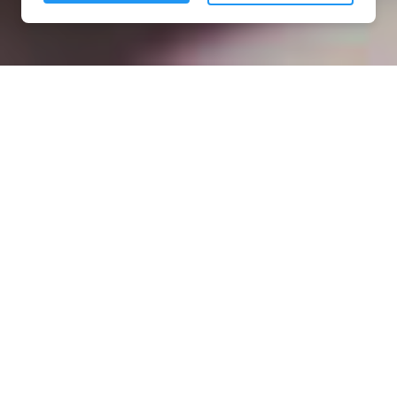
Installation opanneau solaire
à Larchant (77760)
COMMENT L'OBTENIR ?