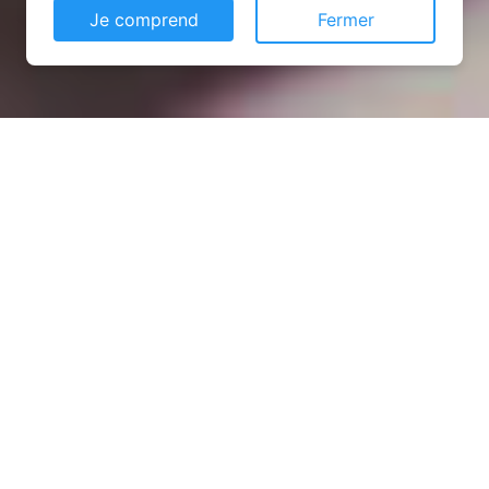
Je comprend
Fermer
Installation opanneau solaire
à Lassay-les-Châteaux
(53110)
COMMENT L'OBTENIR ?