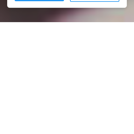
Installation opanneau solaire
à Laversine (02600)
COMMENT L'OBTENIR ?