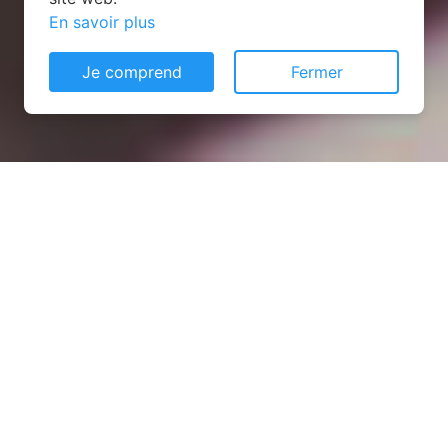
En savoir plus
Je comprend
Fermer
Installation opanneau solaire
à Limey-Remenauville
(54470)
COMMENT L'OBTENIR ?