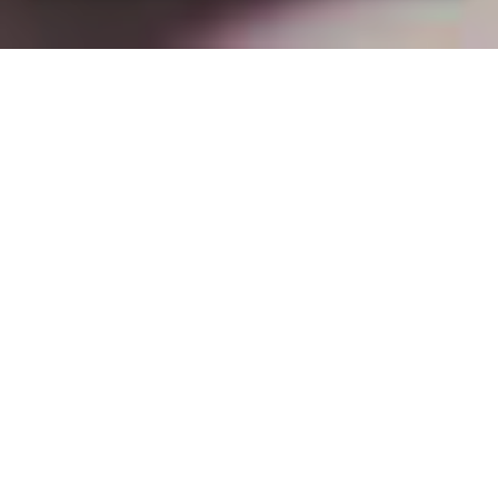
Installation opanneau solaire
à Lissey (55150)
COMMENT L'OBTENIR ?
Professionnel de panneaux