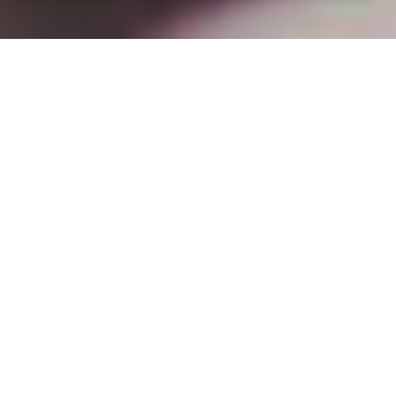
Installation opanneau solaire
à Longlaville (54810)
COMMENT L'OBTENIR ?
Pourquoi installer des panneaux