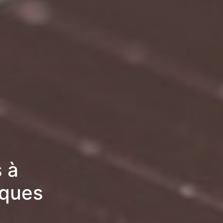
 à
iques