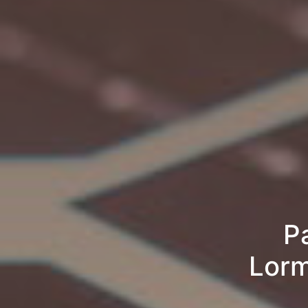
P
Lorm