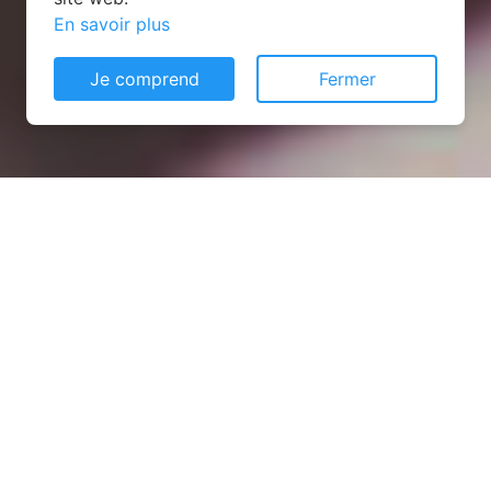
En savoir plus
Je comprend
Fermer
Installation opanneau solaire
à Louville-la-Chenard
(28150)
COMMENT L'OBTENIR ?