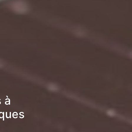
 à
iques