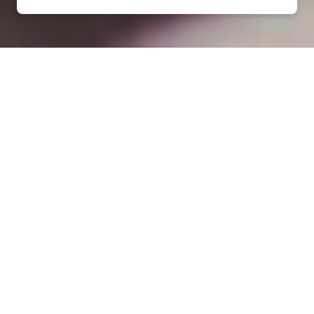
Installation opanneau solaire
à Ménil-la-Tour (54200)
COMMENT L'OBTENIR ?