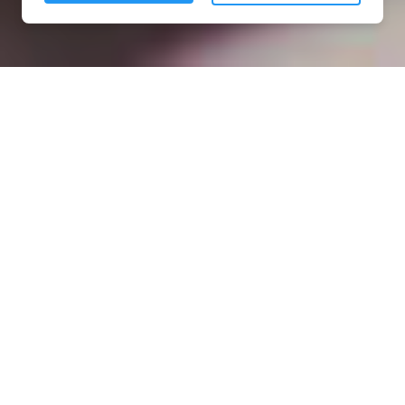
Installation opanneau solaire
à Mercin-et-Vaux (02200)
COMMENT L'OBTENIR ?